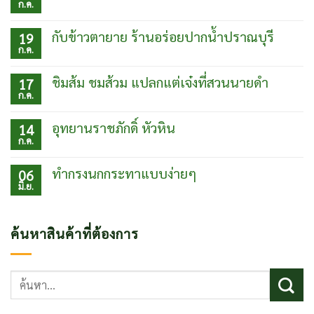
ก.ค.
ไม่มี
ความ
เห็น
กับข้าวตายาย ร้านอร่อยปากน้ำปราณบุรี
19
บน
ก.ค.
เที่ยว
ไม่มี
เมือง
ความ
โบ
เห็น
ชิมส้ม ชมส้วม แปลกแต่เจ๋งที่สวนนายดำ
17
ราณเฟิ่ง
บน
ก.ค.
หวง
กับข้าว
ไม่มี
ประเทศ
ตา
ความ
จีน
ยาย
เห็น
อุทยานราชภักดิ์ หัวหิน
14
ร้าน
บน
ก.ค.
อร่อย
ชิม
ไม่มี
ปากน้ำ
ส้ม
ความ
ปราณบุรี
ชม
เห็น
ทำกรงนกกระทาแบบง่ายๆ
06
ส้วม
บน
มิ.ย.
แปลก
อุท
ไม่มี
แต่
ยา
ความ
เจ๋ง
นรา
เห็น
ที่
ชภักดิ์
บน
ค้นหาสินค้าที่ต้องการ
สวน
หัวหิน
ทำ
นาย
กรง
ดำ
นก
กระทา
ค้นหา:
แบบ
ง่ายๆ