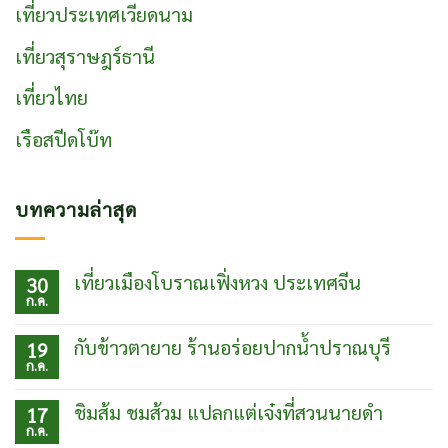
เที่ยวประเทศเวียดนาม
เที่ยวสุราษฎร์ธานี
เที่ยวไทย
เรือสปีดโบ๊ท
บทความล่าสุด
เที่ยวเมืองโบราณเฟิ่งหวง ประเทศจีน
30
ก.ค.
ไม่มี
ความ
เห็น
กับข้าวตายาย ร้านอร่อยปากน้ำปราณบุรี
19
บน
ก.ค.
เที่ยว
ไม่มี
เมือง
ความ
โบ
เห็น
ชิมส้ม ชมส้วม แปลกแต่เจ๋งที่สวนนายดำ
17
ราณเฟิ่ง
บน
ก.ค.
หวง
กับข้าว
ไม่มี