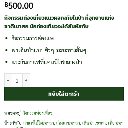
500.00
฿
กิจกรรมท่องเที่ยวแนวผจญภัยในป่า ที่อุทยานแห่ง
ชาติเขาสก นักท่องเที่ยวจะได้สัมผัสกับ
กิจกรรมการล่องแพ
พาเดินป่าแบบชิวๆ ระยะทางสั้นๆ
แวะกินกาแฟที่แคมป์ไฟกลางป่า
จำนวน ผจญภัยป่าเขาสก ชิ้น
หยิบใส่ตะกร้า
หมวดหมู่:
กิจกรรมท่องเที่ยว
ป้ายกำกับ:
กาแฟไม้ไผ่เขาสก
,
ล่องแพเขาสก
,
เดินป่าเขาสก
,
เที่ยวเขา