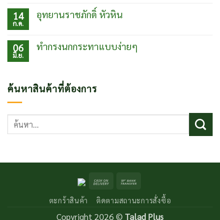
ประเทศ
ตา
ความ
จีน
ยาย
เห็น
อุทยานราชภักดิ์ หัวหิน
14
ร้าน
บน
ก.ค.
อร่อย
ชิม
ไม่มี
ปากน้ำ
ส้ม
ความ
ปราณบุรี
ชม
เห็น
ทำกรงนกกระทาแบบง่ายๆ
06
ส้วม
บน
มิ.ย.
แปลก
อุท
ไม่มี
แต่
ยา
ความ
เจ๋ง
นรา
เห็น
ที่
ชภักดิ์
บน
ค้นหาสินค้าที่ต้องการ
สวน
หัวหิน
ทำ
นาย
กรง
ดำ
นก
กระทา
ค้นหา:
แบบ
ง่ายๆ
Cash
Bank
On
Transfer
ตะกร้าสินค้า
ติดตามสถานะการสั่งซื้อ
Delivery
Copyright 2026 ©
Talad Plus