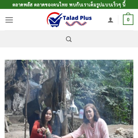
ข้าม
ตลาดพลัส ตลาดของคนไทย พบกับเราเต็มรูปแบบเร็วๆ นี้
ไป
0
ยัง
เนื้อหา