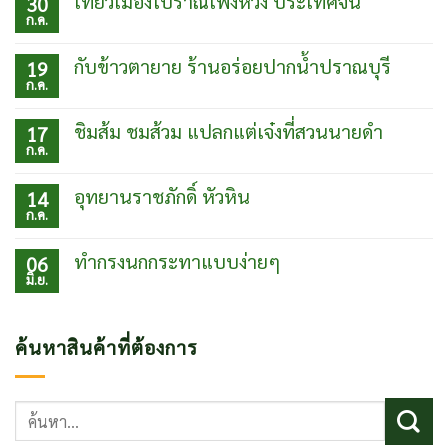
เที่ยวเมืองโบราณเฟิ่งหวง ประเทศจีน
30
ก.ค.
ไม่มี
ความ
เห็น
กับข้าวตายาย ร้านอร่อยปากน้ำปราณบุรี
19
บน
ก.ค.
เที่ยว
ไม่มี
เมือง
ความ
โบ
เห็น
ชิมส้ม ชมส้วม แปลกแต่เจ๋งที่สวนนายดำ
17
ราณเฟิ่ง
บน
ก.ค.
หวง
กับข้าว
ไม่มี
ประเทศ
ตา
ความ
จีน
ยาย
เห็น
อุทยานราชภักดิ์ หัวหิน
14
ร้าน
บน
ก.ค.
อร่อย
ชิม
ไม่มี
ปากน้ำ
ส้ม
ความ
ปราณบุรี
ชม
เห็น
ทำกรงนกกระทาแบบง่ายๆ
06
ส้วม
บน
มิ.ย.
แปลก
อุท
ไม่มี
แต่
ยา
ความ
เจ๋ง
นรา
เห็น
ที่
ชภักดิ์
บน
ค้นหาสินค้าที่ต้องการ
สวน
หัวหิน
ทำ
นาย
กรง
ดำ
นก
กระทา
ค้นหา:
แบบ
ง่ายๆ