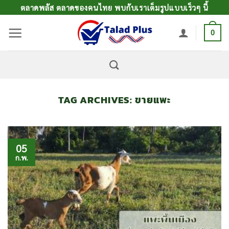
ข้าม
ตลาดพลัส ตลาดของคนไทย พบกับเราเต็มรูปแบบเร็วๆ นี้
ไป
0
ยัง
เนื้อหา
TAG ARCHIVES:
ขายแพะ
05
ก.พ.