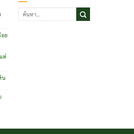
ค้นหา:
ง
ร่อย
แต่
หิน
บ