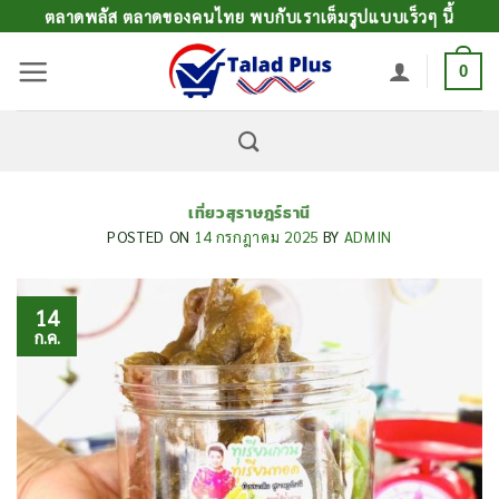
ข้าม
ตลาดพลัส ตลาดของคนไทย พบกับเราเต็มรูปแบบเร็วๆ นี้
ไป
0
ยัง
เนื้อหา
เที่ยวสุราษฎร์ธานี
POSTED ON
14 กรกฎาคม 2025
BY
ADMIN
14
ก.ค.