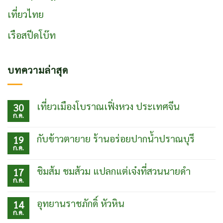
เที่ยวไทย
เรือสปีดโบ๊ท
บทความล่าสุด
เที่ยวเมืองโบราณเฟิ่งหวง ประเทศจีน
30
ก.ค.
ไม่มี
ความ
เห็น
กับข้าวตายาย ร้านอร่อยปากน้ำปราณบุรี
19
บน
ก.ค.
เที่ยว
ไม่มี
เมือง
ความ
โบ
เห็น
ชิมส้ม ชมส้วม แปลกแต่เจ๋งที่สวนนายดำ
17
ราณเฟิ่ง
บน
ก.ค.
หวง
กับข้าว
ไม่มี
ประเทศ
ตา
ความ
จีน
ยาย
เห็น
อุทยานราชภักดิ์ หัวหิน
14
ร้าน
บน
ก.ค.
อร่อย
ชิม
ไม่มี
ปากน้ำ
ส้ม
ความ