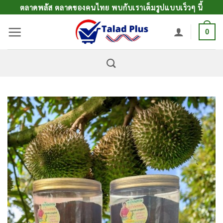
ข้าม
ตลาดพลัส ตลาดของคนไทย พบกับเราเต็มรูปแบบเร็วๆ นี้
ไป
0
ยัง
เนื้อหา