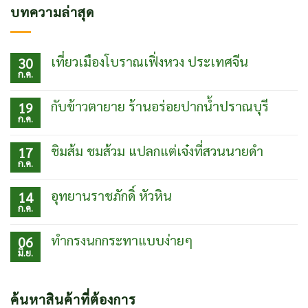
บทความล่าสุด
เที่ยวเมืองโบราณเฟิ่งหวง ประเทศจีน
30
ก.ค.
ไม่มี
ความ
เห็น
กับข้าวตายาย ร้านอร่อยปากน้ำปราณบุรี
19
บน
ก.ค.
เที่ยว
ไม่มี
เมือง
ความ
โบ
เห็น
ชิมส้ม ชมส้วม แปลกแต่เจ๋งที่สวนนายดำ
17
ราณเฟิ่ง
บน
ก.ค.
หวง
กับข้าว
ไม่มี
ประเทศ
ตา
ความ
จีน
ยาย
เห็น
อุทยานราชภักดิ์ หัวหิน
14
ร้าน
บน
ก.ค.
อร่อย
ชิม
ไม่มี
ปากน้ำ
ส้ม
ความ
ปราณบุรี
ชม
เห็น
ทำกรงนกกระทาแบบง่ายๆ
06
ส้วม
บน
มิ.ย.
แปลก
อุท
ไม่มี
แต่
ยา
ความ
เจ๋ง
นรา
เห็น
ที่
ชภักดิ์
บน
ค้นหาสินค้าที่ต้องการ
สวน
หัวหิน
ทำ