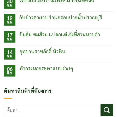
เที่ยวเมืองโบราณเฟิ่งหวง ประเทศจีน
30
ก.ค.
ไม่มี
ความ
เห็น
กับข้าวตายาย ร้านอร่อยปากน้ำปราณบุรี
19
บน
ก.ค.
เที่ยว
ไม่มี
เมือง
ความ
โบ
เห็น
ชิมส้ม ชมส้วม แปลกแต่เจ๋งที่สวนนายดำ
17
ราณเฟิ่ง
บน
ก.ค.
หวง
กับข้าว
ไม่มี
ประเทศ
ตา
ความ
จีน
ยาย
เห็น
อุทยานราชภักดิ์ หัวหิน
14
ร้าน
บน
ก.ค.
อร่อย
ชิม
ไม่มี
ปากน้ำ
ส้ม
ความ
ปราณบุรี
ชม
เห็น
ทำกรงนกกระทาแบบง่ายๆ
06
ส้วม
บน
มิ.ย.
แปลก
อุท
ไม่มี
แต่
ยา
ความ
เจ๋ง
นรา
เห็น
ที่
ชภักดิ์
บน
ค้นหาสินค้าที่ต้องการ
สวน
หัวหิน
ทำ
นาย
กรง
ดำ
นก
กระทา
ค้นหา:
แบบ
ง่ายๆ