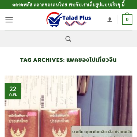
ข้าม
ตลาดพลัส ตลาดของคนไทย พบกับเราเต็มรูปแบบเร็วๆ นี้
ไป
0
ยัง
เนื้อหา
TAG ARCHIVES:
แพคของไปเที่ยวจีน
22
ก.พ.