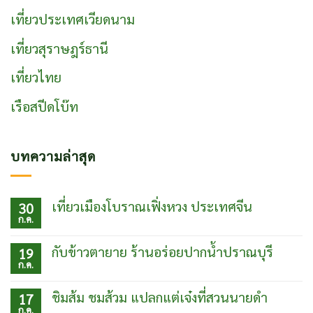
เที่ยวประเทศเวียดนาม
เที่ยวสุราษฎร์ธานี
เที่ยวไทย
เรือสปีดโบ๊ท
บทความล่าสุด
เที่ยวเมืองโบราณเฟิ่งหวง ประเทศจีน
30
ก.ค.
ไม่มี
ความ
เห็น
กับข้าวตายาย ร้านอร่อยปากน้ำปราณบุรี
19
บน
ก.ค.
เที่ยว
ไม่มี
เมือง
ความ
โบ
เห็น
ชิมส้ม ชมส้วม แปลกแต่เจ๋งที่สวนนายดำ
17
ราณเฟิ่ง
บน
ก.ค.
หวง
กับข้าว