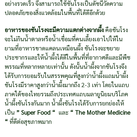
อย่างรวดเร็ว จึงสามารถใช้ชันโรงเป็นดัชนีวัดความ
ปลอดภัยของสิ่งแวดล้อมในพื้นที่ได้ดีอีกด้วย
อาหารของชันโรงจะมีความแตกต่างจากผึ้ง
คือชันโรง
จะไม่กินน้ำตาลหรือน้ำเชื่อมที่คนเลี้ยงเอาไปให้ใน
ยามที่อาหารขาดแคลนเหมือนผึ้ง ชันโรงจะขยาย
ประชากรและให้น้ำผึ้งได้ดีในพื้นที่ที่อากาศดีและมีพืช
พรรณที่หลากหลายเท่านั้น ดังนั้นน้ำผึ้งจากชันโรงจึง
ได้รับการยอมรับในสรรพคุณที่สูงกว่าน้ำผึ้งแถมน้ำผึ้ง
ชันโรงมีราคาสูงกว่าน้ำผึ้งมากถึง 2-3 เท่า โดยในแถบ
ภาคใต้ของไทยรวมถึงประเทศแถบมลายูนิยมบริโภค
น้ำผึ้งชันโรงกันมาก น้ำผึ้งชันโรงได้รับการยกย่องให้
เป็น
” Super Food “
และ
“ The Mother Medicine
“
ที่ดีต่อสุขภาพมาก