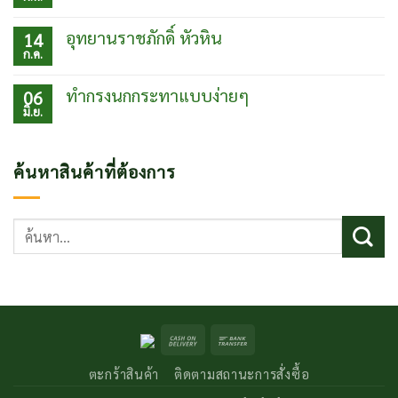
ไม่มี
ประเทศ
ตา
ความ
จีน
ยาย
เห็น
อุทยานราชภักดิ์ หัวหิน
14
ร้าน
บน
ก.ค.
อร่อย
ชิม
ไม่มี
ปากน้ำ
ส้ม
ความ
ปราณบุรี
ชม
เห็น
ทำกรงนกกระทาแบบง่ายๆ
06
ส้วม
บน
มิ.ย.
แปลก
อุท
ไม่มี
แต่
ยา
ความ
เจ๋ง
นรา
เห็น
ที่
ชภักดิ์
บน
ค้นหาสินค้าที่ต้องการ
สวน
หัวหิน
ทำ
นาย
กรง
ดำ
นก
กระทา
ค้นหา:
แบบ
ง่ายๆ
Cash
Bank
On
Transfer
ตะกร้าสินค้า
ติดตามสถานะการสั่งซื้อ
Delivery