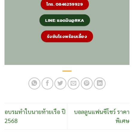
โทร. 0846259929
LINE: แอดมิน@RKA
รังชันโรงพร้อมเลี้ยง
อบรมทำใบนายท้ายเรือ ปี
บอลลูนแฟนซีโชว์ ราคา
2568
พิเศษ