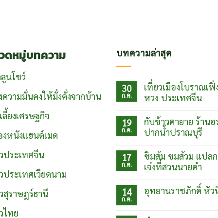
วดหมู่บทความ
บทความล่าสุด
ลูนโชว์
เที่ยวเมืองโบราณเฟิ่
30
งความมั่นคงให้มั่งคั่งจากบ้าน
ก.ค.
หวง ประเทศจีน
ไม่มี
์เลี้ยงเศรษฐกิจ
ความ
กับข้าวตายาย ร้านอ
19
เห็น
ก.ค.
บน
ปากน้ำปราณบุรี
ื่องหนังแฮนด์เมด
เที่ยว
ไม่มี
เมือง
ความ
โบ
่ยวประเทศจีน
ชิมส้ม ชมส้วม แปลก
17
เห็น
ราณเฟิ่ง
ก.ค.
บน
เจ๋งที่สวนนายดำ
หวง
กับข้าว
่ยวประเทศเวียดนาม
ประเทศ
ไม่มี
ตา
จีน
ความ
ยาย
อุทยานราชภักดิ์ หัว
14
ยวสุราษฎร์ธานี
เห็น
ร้าน
ก.ค.
บน
อร่อย
ไม่มี
ชิม
ปากน้ำ
ความ
ยวไทย
ส้ม
ปราณบุรี
เห็น