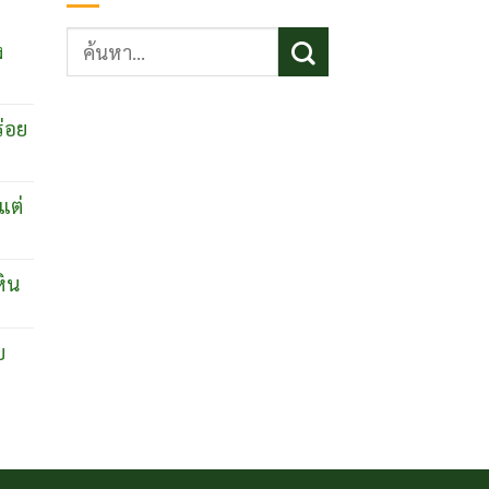
ค้นหา:
ง
ร่อย
แต่
หิน
บ