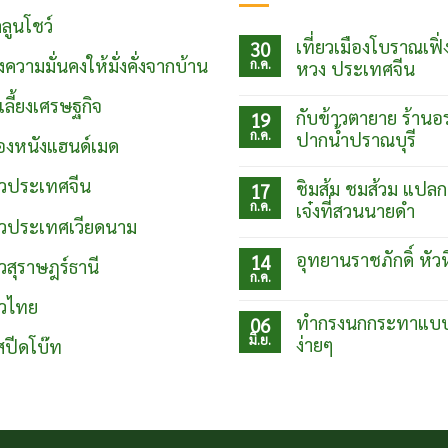
ลูนโชว์
เที่ยวเมืองโบราณเฟิ่
30
งความมั่นคงให้มั่งคั่งจากบ้าน
ก.ค.
หวง ประเทศจีน
ไม่มี
์เลี้ยงเศรษฐกิจ
ความ
กับข้าวตายาย ร้านอ
19
เห็น
ก.ค.
บน
ปากน้ำปราณบุรี
ื่องหนังแฮนด์เมด
เที่ยว
ไม่มี
เมือง
ความ
โบ
่ยวประเทศจีน
ชิมส้ม ชมส้วม แปลก
17
เห็น
ราณเฟิ่ง
ก.ค.
บน
เจ๋งที่สวนนายดำ
หวง
กับข้าว
่ยวประเทศเวียดนาม
ประเทศ
ไม่มี
ตา
จีน
ความ
ยาย
อุทยานราชภักดิ์ หัว
14
ยวสุราษฎร์ธานี
เห็น
ร้าน
ก.ค.
บน
อร่อย
ไม่มี
ชิม
ปากน้ำ
ความ
ยวไทย
ส้ม
ปราณบุรี
เห็น
ทำกรงนกกระทาแบ
06
ชม
บน
ส้วม
มิ.ย.
ง่ายๆ
อุท
สปีดโบ๊ท
แปลก
ยา
แต่
ไม่มี
นรา
เจ๋ง
ความ
ชภักดิ์
ที่
เห็น
หัวหิน
บน
สวน
ทำ
นาย
กรง
ดำ