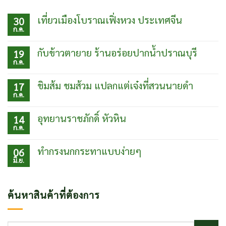
เที่ยวเมืองโบราณเฟิ่งหวง ประเทศจีน
30
ก.ค.
ไม่มี
ความ
เห็น
กับข้าวตายาย ร้านอร่อยปากน้ำปราณบุรี
19
บน
ก.ค.
เที่ยว
ไม่มี
เมือง
ความ
โบ
เห็น
ชิมส้ม ชมส้วม แปลกแต่เจ๋งที่สวนนายดำ
17
ราณเฟิ่ง
บน
ก.ค.
หวง
กับข้าว
ไม่มี
ประเทศ
ตา
ความ
จีน
ยาย
เห็น
อุทยานราชภักดิ์ หัวหิน
14
ร้าน
บน
ก.ค.
อร่อย
ชิม
ไม่มี
ปากน้ำ
ส้ม
ความ
ปราณบุรี
ชม
เห็น
ทำกรงนกกระทาแบบง่ายๆ
06
ส้วม
บน
มิ.ย.
แปลก
อุท
ไม่มี
แต่
ยา
ความ
เจ๋ง
นรา
เห็น
ที่
ชภักดิ์
บน
ค้นหาสินค้าที่ต้องการ
สวน
หัวหิน
ทำ
นาย
กรง
ดำ
นก
กระทา