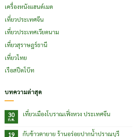
เครื่องหนังแฮนด์เมด
เที่ยวประเทศจีน
เที่ยวประเทศเวียดนาม
เที่ยวสุราษฎร์ธานี
เที่ยวไทย
เรือสปีดโบ๊ท
บทความล่าสุด
เที่ยวเมืองโบราณเฟิ่งหวง ประเทศจีน
30
ก.ค.
ไม่มี
ความ
เห็น
กับข้าวตายาย ร้านอร่อยปากน้ำปราณบุรี
19
บน