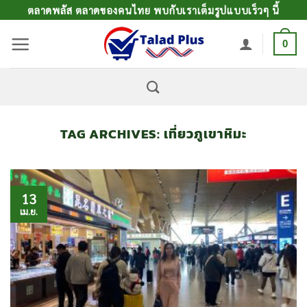
ข้าม
ตลาดพลัส ตลาดของคนไทย พบกับเราเต็มรูปแบบเร็วๆ นี้
ไป
0
ยัง
เนื้อหา
TAG ARCHIVES:
เที่ยวภูเขาหิมะ
13
เม.ย.