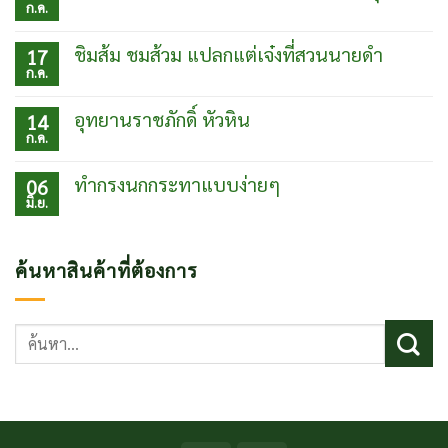
ก.ค.
เที่ยว
ไม่มี
เมือง
ความ
โบ
เห็น
ชิมส้ม ชมส้วม แปลกแต่เจ๋งที่สวนนายดำ
17
ราณเฟิ่ง
บน
ก.ค.
หวง
กับข้าว
ไม่มี
ประเทศ
ตา
ความ
จีน
ยาย
เห็น
อุทยานราชภักดิ์ หัวหิน
14
ร้าน
บน
ก.ค.
อร่อย
ชิม
ไม่มี
ปากน้ำ
ส้ม
ความ
ปราณบุรี
ชม
เห็น
ทำกรงนกกระทาแบบง่ายๆ
06
ส้วม
บน
มิ.ย.
แปลก
อุท
ไม่มี
แต่
ยา
ความ
เจ๋ง
นรา
เห็น
ที่
ชภักดิ์
บน
ค้นหาสินค้าที่ต้องการ
สวน
หัวหิน
ทำ
นาย
กรง
ดำ
นก
กระทา
ค้นหา:
แบบ
ง่ายๆ