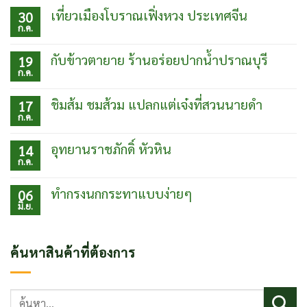
เที่ยวเมืองโบราณเฟิ่งหวง ประเทศจีน
30
ก.ค.
ไม่มี
ความ
เห็น
กับข้าวตายาย ร้านอร่อยปากน้ำปราณบุรี
19
บน
ก.ค.
เที่ยว
ไม่มี
เมือง
ความ
โบ
เห็น
ชิมส้ม ชมส้วม แปลกแต่เจ๋งที่สวนนายดำ
17
ราณเฟิ่ง
บน
ก.ค.
หวง
กับข้าว
ไม่มี
ประเทศ
ตา
ความ
จีน
ยาย
เห็น
อุทยานราชภักดิ์ หัวหิน
14
ร้าน
บน
ก.ค.
อร่อย
ชิม
ไม่มี
ปากน้ำ
ส้ม
ความ
ปราณบุรี
ชม
เห็น
ทำกรงนกกระทาแบบง่ายๆ
06
ส้วม
บน
มิ.ย.
แปลก
อุท
ไม่มี
แต่
ยา
ความ
เจ๋ง
นรา
เห็น
ที่
ชภักดิ์
บน
ค้นหาสินค้าที่ต้องการ
สวน
หัวหิน
ทำ
นาย
กรง
ดำ
นก
กระทา
ค้นหา:
แบบ