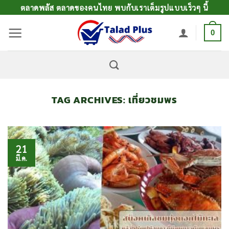
ข้าม
ตลาดพลัส ตลาดของคนไทย พบกับเราเต็มรูปแบบเร็วๆ นี้
ไป
0
ยัง
เนื้อหา
TAG ARCHIVES:
เที่ยวชมพร
21
มี.ค.