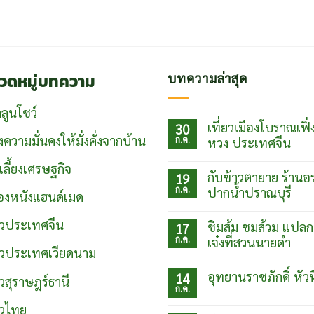
วดหมู่บทความ
บทความล่าสุด
ลูนโชว์
เที่ยวเมืองโบราณเฟิ่
30
งความมั่นคงให้มั่งคั่งจากบ้าน
ก.ค.
หวง ประเทศจีน
ไม่มี
์เลี้ยงเศรษฐกิจ
ความ
กับข้าวตายาย ร้านอ
19
เห็น
ก.ค.
บน
ปากน้ำปราณบุรี
ื่องหนังแฮนด์เมด
เที่ยว
ไม่มี
เมือง
ความ
โบ
่ยวประเทศจีน
ชิมส้ม ชมส้วม แปลก
17
เห็น
ราณเฟิ่ง
ก.ค.
บน
เจ๋งที่สวนนายดำ
หวง
กับข้าว
่ยวประเทศเวียดนาม
ประเทศ
ไม่มี
ตา
จีน
ความ
ยาย
อุทยานราชภักดิ์ หัว
14
ยวสุราษฎร์ธานี
เห็น
ร้าน
ก.ค.
บน
อร่อย
ไม่มี
ชิม
ปากน้ำ
ความ
ยวไทย
ส้ม
ปราณบุรี
เห็น