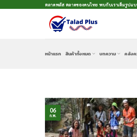
ข้าม
ตลาดพลัส ตลาดของคนไทย พบกับเราเต็มรูปแบบเ
ไป
ยัง
เนื้อหา
หน้าแรก
สินค้าทั้งหมด
บทความ
คลังค
06
ก.พ.