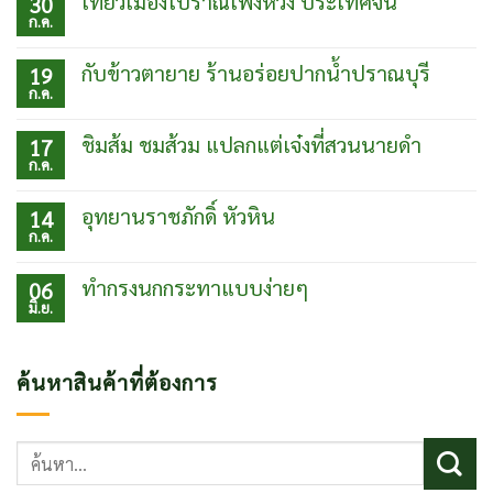
เที่ยวเมืองโบราณเฟิ่งหวง ประเทศจีน
30
ก.ค.
ไม่มี
ความ
เห็น
กับข้าวตายาย ร้านอร่อยปากน้ำปราณบุรี
19
บน
ก.ค.
เที่ยว
ไม่มี
เมือง
ความ
โบ
เห็น
ชิมส้ม ชมส้วม แปลกแต่เจ๋งที่สวนนายดำ
17
ราณเฟิ่ง
บน
ก.ค.
หวง
กับข้าว
ไม่มี
ประเทศ
ตา
ความ
จีน
ยาย
เห็น
อุทยานราชภักดิ์ หัวหิน
14
ร้าน
บน
ก.ค.
อร่อย
ชิม
ไม่มี
ปากน้ำ
ส้ม
ความ
ปราณบุรี
ชม
เห็น
ทำกรงนกกระทาแบบง่ายๆ
06
ส้วม
บน
มิ.ย.
แปลก
อุท
ไม่มี
แต่
ยา
ความ
เจ๋ง
นรา
เห็น
ที่
ชภักดิ์
บน
ค้นหาสินค้าที่ต้องการ
สวน
หัวหิน
ทำ
นาย
กรง
ดำ
นก
กระทา
ค้นหา:
แบบ
ง่ายๆ