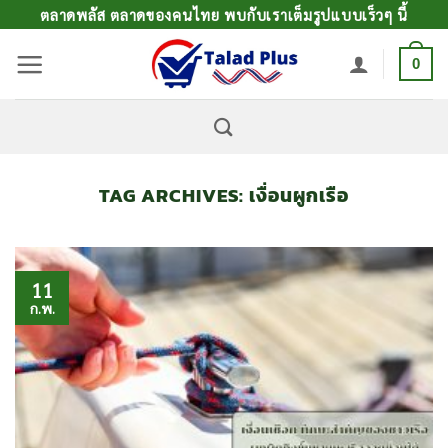
ข้าม
ตลาดพลัส ตลาดของคนไทย พบกับเราเต็มรูปแบบเร็วๆ นี้
ไป
0
ยัง
เนื้อหา
TAG ARCHIVES:
เงื่อนผูกเรือ
11
ก.พ.