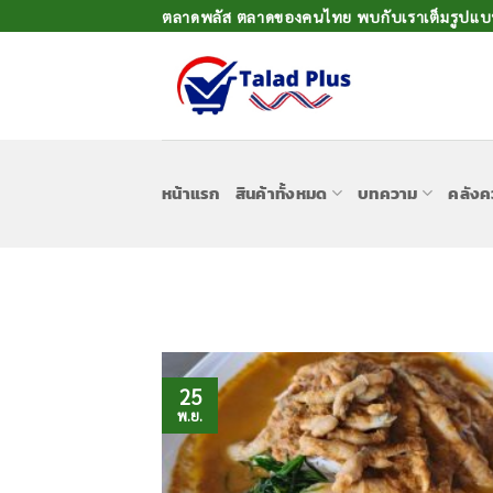
ข้าม
ตลาดพลัส ตลาดของคนไทย พบกับเราเต็มรูปแบบเ
ไป
ยัง
เนื้อหา
หน้าแรก
สินค้าทั้งหมด
บทความ
คลังค
25
พ.ย.