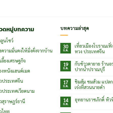
วดหมู่บทความ
บทความล่าสุด
ลูนโชว์
เที่ยวเมืองโบราณเฟิ่
30
งความมั่นคงให้มั่งคั่งจากบ้าน
ก.ค.
หวง ประเทศจีน
ไม่มี
์เลี้ยงเศรษฐกิจ
ความ
กับข้าวตายาย ร้านอ
19
เห็น
ก.ค.
บน
ปากน้ำปราณบุรี
ื่องหนังแฮนด์เมด
เที่ยว
ไม่มี
เมือง
ความ
โบ
่ยวประเทศจีน
ชิมส้ม ชมส้วม แปลก
17
เห็น
ราณเฟิ่ง
ก.ค.
บน
เจ๋งที่สวนนายดำ
หวง
กับข้าว
่ยวประเทศเวียดนาม
ประเทศ
ไม่มี
ตา
จีน
ความ
ยาย
อุทยานราชภักดิ์ หัว
14
ยวสุราษฎร์ธานี
เห็น
ร้าน
ก.ค.
บน
อร่อย
ไม่มี
ชิม
ปากน้ำ
ความ
ยวไทย
ส้ม
ปราณบุรี
เห็น