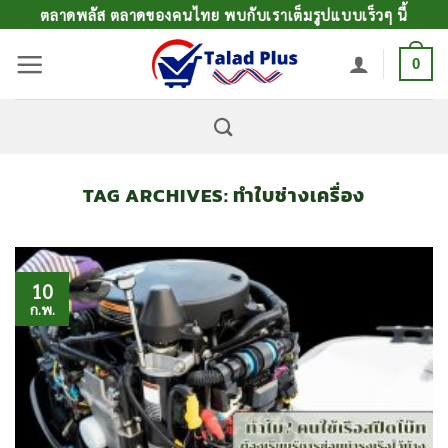
ข้าม
ตลาดพลัส ตลาดของคนไทย พบกับเราเต็มรูปแบบเร็วๆ นี้
ไป
0
ยัง
เนื้อหา
TAG ARCHIVES:
ทำใบช่างเครื่อง
10
ก.พ.