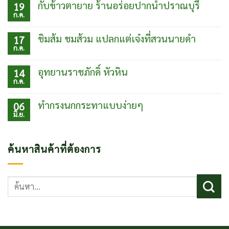
เห็น
กับข้าวตายาย ร้านอร่อยปากน้ำปราณบุรี
19
บน
ก.ค.
เที่ยว
ไม่มี
เมือง
ความ
โบ
เห็น
ชิมส้ม ชมส้วม แปลกแต่เจ๋งที่สวนนายดำ
17
ราณเฟิ่ง
บน
ก.ค.
หวง
กับข้าว
ไม่มี
ประเทศ
ตา
ความ
จีน
ยาย
เห็น
อุทยานราชภักดิ์ หัวหิน
14
ร้าน
บน
ก.ค.
อร่อย
ชิม
ไม่มี
ปากน้ำ
ส้ม
ความ
ปราณบุรี
ชม
เห็น
ทำกรงนกกระทาแบบง่ายๆ
06
ส้วม
บน
มิ.ย.
แปลก
อุท
ไม่มี
แต่
ยา
ความ
เจ๋ง
นรา
เห็น
ที่
ชภักดิ์
บน
ค้นหาสินค้าที่ต้องการ
สวน
หัวหิน
ทำ
นาย
กรง
ดำ
นก
กระทา
ค้นหา:
แบบ
ง่ายๆ