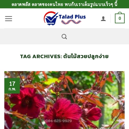
ข้าม
ตลาดพลัส ตลาดของคนไทย พบกับเราเต็มรูปแบบเร็วๆ นี้
ไป
0
ยัง
เนื้อหา
TAG ARCHIVES:
ต้นไม้สวยปลูกง่าย
17
ก.พ.