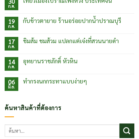
เที่ยวเมืองโบราณเฟิ่งหวง ประเทศจีน
30
ก.ค.
ไม่มี
ความ
เห็น
กับข้าวตายาย ร้านอร่อยปากน้ำปราณบุรี
19
บน
ก.ค.
เที่ยว
ไม่มี
เมือง
ความ
โบ
เห็น
ชิมส้ม ชมส้วม แปลกแต่เจ๋งที่สวนนายดำ
17
ราณเฟิ่ง
บน
ก.ค.
หวง
กับข้าว
ไม่มี
ประเทศ
ตา
ความ
จีน
ยาย
เห็น
อุทยานราชภักดิ์ หัวหิน
14
ร้าน
บน
ก.ค.
อร่อย
ชิม
ไม่มี
ปากน้ำ
ส้ม
ความ
ปราณบุรี
ชม
เห็น
ทำกรงนกกระทาแบบง่ายๆ
06
ส้วม
บน
มิ.ย.
แปลก
อุท
ไม่มี
แต่
ยา
ความ
เจ๋ง
นรา
เห็น
ที่
ชภักดิ์
บน
ค้นหาสินค้าที่ต้องการ
สวน
หัวหิน
ทำ
นาย
กรง
ดำ
นก
กระทา
ค้นหา:
แบบ
ง่ายๆ