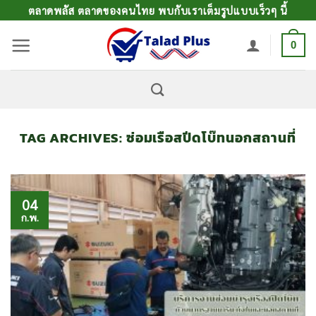
ข้าม
ตลาดพลัส ตลาดของคนไทย พบกับเราเต็มรูปแบบเร็วๆ นี้
ไป
0
ยัง
เนื้อหา
TAG ARCHIVES:
ซ่อมเรือสปีดโบ๊ทนอกสถานที่
04
ก.พ.