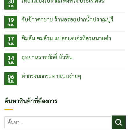
เที่ยวเมืองโบราณเฟิ่งหวง ประเทศจีน
30
ก.ค.
ไม่มี
ความ
เห็น
กับข้าวตายาย ร้านอร่อยปากน้ำปราณบุรี
19
บน
ก.ค.
เที่ยว
ไม่มี
เมือง
ความ
โบ
เห็น
ชิมส้ม ชมส้วม แปลกแต่เจ๋งที่สวนนายดำ
17
ราณเฟิ่ง
บน
ก.ค.
หวง
กับข้าว
ไม่มี
ประเทศ
ตา
ความ
จีน
ยาย
เห็น
อุทยานราชภักดิ์ หัวหิน
14
ร้าน
บน
ก.ค.
อร่อย
ชิม
ไม่มี
ปากน้ำ
ส้ม
ความ
ปราณบุรี
ชม
เห็น
ทำกรงนกกระทาแบบง่ายๆ
06
ส้วม
บน
มิ.ย.
แปลก
อุท
ไม่มี
แต่
ยา
ความ
เจ๋ง
นรา
เห็น
ที่
ชภักดิ์
บน
ค้นหาสินค้าที่ต้องการ
สวน
หัวหิน
ทำ
นาย
กรง
ดำ
นก
กระทา
ค้นหา:
แบบ
ง่ายๆ