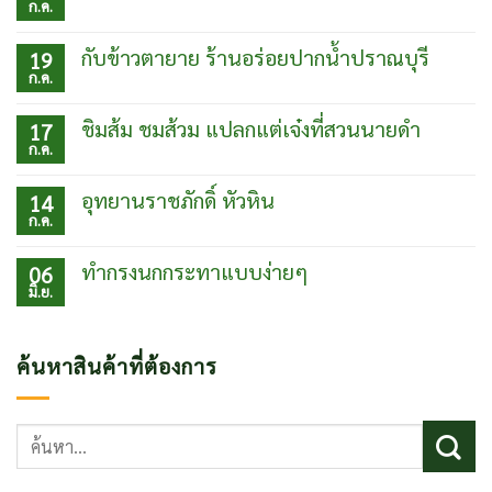
ก.ค.
ไม่มี
ความ
เห็น
กับข้าวตายาย ร้านอร่อยปากน้ำปราณบุรี
19
บน
ก.ค.
เที่ยว
ไม่มี
เมือง
ความ
โบ
เห็น
ชิมส้ม ชมส้วม แปลกแต่เจ๋งที่สวนนายดำ
17
ราณเฟิ่ง
บน
ก.ค.
หวง
กับข้าว
ไม่มี
ประเทศ
ตา
ความ
จีน
ยาย
เห็น
อุทยานราชภักดิ์ หัวหิน
14
ร้าน
บน
ก.ค.
อร่อย
ชิม
ไม่มี
ปากน้ำ
ส้ม
ความ
ปราณบุรี
ชม
เห็น
ทำกรงนกกระทาแบบง่ายๆ
06
ส้วม
บน
มิ.ย.
แปลก
อุท
ไม่มี
แต่
ยา
ความ
เจ๋ง
นรา
เห็น
ที่
ชภักดิ์
บน
ค้นหาสินค้าที่ต้องการ
สวน
หัวหิน
ทำ
นาย
กรง
ดำ
นก
กระทา
ค้นหา:
แบบ
ง่ายๆ