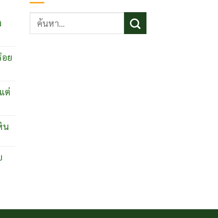
ค้นหา:
ง
ร่อย
แต่
หิน
บ