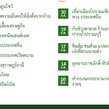
ลูนโชว์
เที่ยวเมืองโบราณเฟิ่
30
งความมั่นคงให้มั่งคั่งจากบ้าน
ก.ค.
หวง ประเทศจีน
ไม่มี
์เลี้ยงเศรษฐกิจ
ความ
กับข้าวตายาย ร้านอ
19
เห็น
ก.ค.
บน
ปากน้ำปราณบุรี
ื่องหนังแฮนด์เมด
เที่ยว
ไม่มี
เมือง
ความ
โบ
่ยวประเทศจีน
ชิมส้ม ชมส้วม แปลก
17
เห็น
ราณเฟิ่ง
ก.ค.
บน
เจ๋งที่สวนนายดำ
หวง
กับข้าว
่ยวประเทศเวียดนาม
ประเทศ
ไม่มี
ตา
จีน
ความ
ยาย
อุทยานราชภักดิ์ หัว
14
ยวสุราษฎร์ธานี
เห็น
ร้าน
ก.ค.
บน
อร่อย
ไม่มี
ชิม
ปากน้ำ
ความ
ยวไทย
ส้ม
ปราณบุรี
เห็น
ทำกรงนกกระทาแบ
06
ชม
บน
ส้วม
มิ.ย.
ง่ายๆ
อุท
สปีดโบ๊ท
แปลก
ยา
แต่
ไม่มี
นรา
เจ๋ง
ความ
ชภักดิ์
ที่
เห็น
หัวหิน
บน
สวน
ทำ
นาย
กรง
ดำ