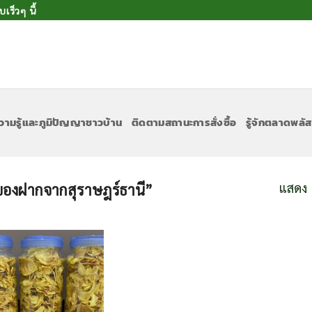
ร็วๆ นี้
วามรู้และภูมิปัญญาชาวบ้าน
ติดตามสถานะการสั่งซื้อ
รู้จักตลาดพลัส
แสดง 
 “ของฝากจากสุราษฎร์ธานี”