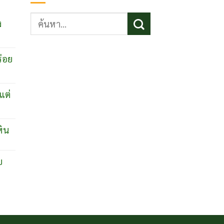
ค้นหา:
ง
ร่อย
แต่
หิน
บ