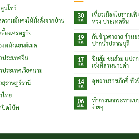
ลูนโชว์
เที่ยวเมืองโบราณเฟิ่
30
งความมั่นคงให้มั่งคั่งจากบ้าน
ก.ค.
หวง ประเทศจีน
ไม่มี
์เลี้ยงเศรษฐกิจ
ความ
กับข้าวตายาย ร้านอ
19
เห็น
ก.ค.
บน
ปากน้ำปราณบุรี
ื่องหนังแฮนด์เมด
เที่ยว
ไม่มี
เมือง
ความ
โบ
่ยวประเทศจีน
ชิมส้ม ชมส้วม แปลก
17
เห็น
ราณเฟิ่ง
ก.ค.
บน
เจ๋งที่สวนนายดำ
หวง
กับข้าว
่ยวประเทศเวียดนาม
ประเทศ
ไม่มี
ตา
จีน
ความ
ยาย
อุทยานราชภักดิ์ หัว
14
ยวสุราษฎร์ธานี
เห็น
ร้าน
ก.ค.
บน
อร่อย
ไม่มี
ชิม
ปากน้ำ
ความ
ยวไทย
ส้ม
ปราณบุรี
เห็น
ทำกรงนกกระทาแบ
06
ชม
บน
ส้วม
มิ.ย.
ง่ายๆ
อุท
สปีดโบ๊ท
แปลก
ยา
แต่
ไม่มี
นรา
เจ๋ง
ความ
ชภักดิ์
ที่
เห็น
หัวหิน
บน
สวน
ทำ
นาย
กรง
ดำ