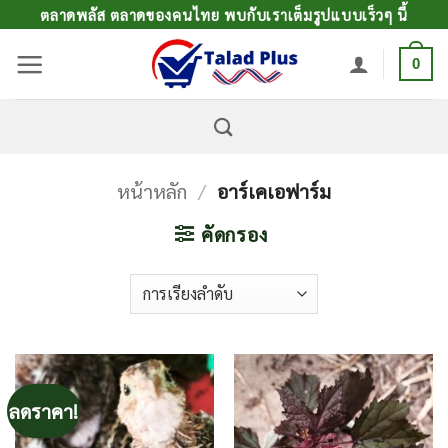
ข้าม
ตลาดพลัส ตลาดของคนไทย พบกับเราเต็มรูปแบบเร็วๆ นี้
ไป
0
ยัง
เนื้อหา
หน้าหลัก
/
อาร์เคเอฟาร์ม
คัดกรอง
ลดราคา!