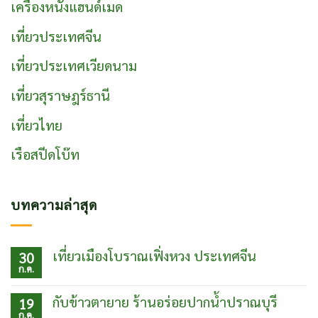
เครื่องหนังแฮนด์เมด
เที่ยวประเทศจีน
เที่ยวประเทศเวียดนาม
เที่ยวสุราษฎร์ธานี
เที่ยวไทย
เรือสปีดโบ๊ท
บทความล่าสุด
เที่ยวเมืองโบราณเฟิ่งหวง ประเทศจีน
30
ก.ค.
ไม่มี
ความ
เห็น
กับข้าวตายาย ร้านอร่อยปากน้ำปราณบุรี
19
บน
ก.ค.
เที่ยว