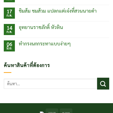
ไม่มี
เมือง
ความ
โบ
เห็น
ชิมส้ม ชมส้วม แปลกแต่เจ๋งที่สวนนายดำ
17
ราณเฟิ่ง
บน
ก.ค.
หวง
กับข้าว
ไม่มี
ประเทศ
ตา
ความ
จีน
ยาย
เห็น
อุทยานราชภักดิ์ หัวหิน
14
ร้าน
บน
ก.ค.
อร่อย
ชิม
ไม่มี
ปากน้ำ
ส้ม
ความ
ปราณบุรี
ชม
เห็น
ทำกรงนกกระทาแบบง่ายๆ
06
ส้วม
บน
มิ.ย.
แปลก
อุท
ไม่มี
แต่
ยา
ความ
เจ๋ง
นรา
เห็น
ที่
ชภักดิ์
บน
ค้นหาสินค้าที่ต้องการ
สวน
หัวหิน
ทำ
นาย
กรง
ดำ
นก
กระทา
ค้นหา:
แบบ
ง่ายๆ
Cash
Bank