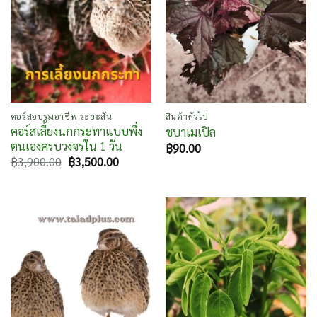
คอร์สอบรมอาชีพ ระยะสั้น
สินค้าทั่วไป
คอร์สเลี้ยงนกกระทาแบบพึ่ง
ชบาเมเปิล
ตนเองครบวงจรใน 1 วัน
฿
90.00
Original
Current
฿
3,900.00
฿
3,500.00
price
price
was:
is:
฿3,900.00.
฿3,500.00.